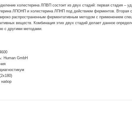
деление холестерина ЛПВП состоит из двух стадий: первая стадия – уд
терина ЛПОНП и холестерина ЛПНП под действием ферментов. Вторая с
ироко распространенным ферментативным методом с применением спе
ктивных веществ. Комбинация этих двух стадий делает данное опреде
ию с другими методами.
4600
ь: Human GmbH
ния
 диагностикум
(2х180)
 набор