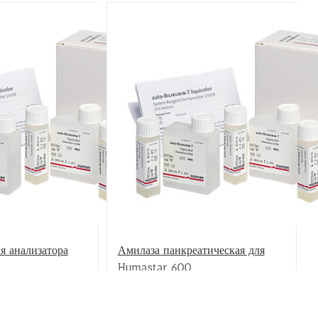
ООО
обо
Раз
я анализатора
Амилаза панкреатическая для
Humastar 600