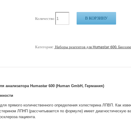
В КОРЗИНУ
Количество
Категория:
Наборы реагентов для Humastar 600. Биохим
ля анализатора Humastar 600 (Human GmbH, Германия)
енности
для прямого количественного определения холестерина ЛПВП. Как изве
стерином ЛПНП (рассчитывается по формуле) имеет диагностическую ва
осклероза пациента.