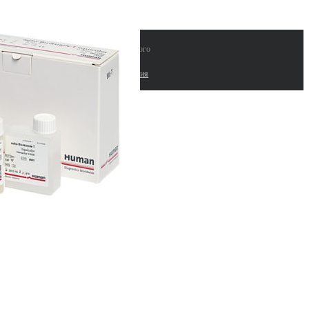
 "ЛАБИНВЕСТ" поставки лабораторного
рудования и расходных материалов |
работка сайтов. Комплексные seo решения