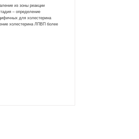
аление из зоны реакции
тадия – определение
цифичных для холестерина
ление холестерина ЛПВП более