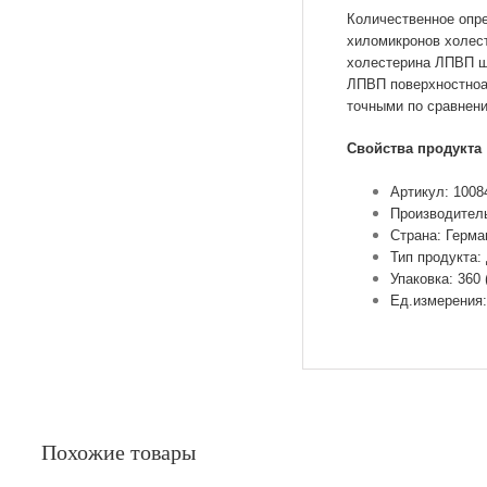
Количественное опре
хиломикронов холес
холестерина ЛПВП ш
ЛПВП поверхностноа
точными по сравнен
Свойства продукта
Артикул: 1008
Производител
Страна: Герма
Тип продукта:
Упаковка: 360 
Ед.измерения:
Похожие товары