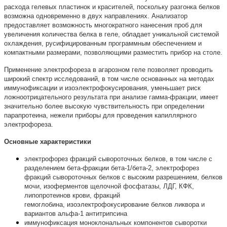
расхода гелевых пластинок и красителей, поскольку разгонка белков
возможна одновременно в двух направлениях. Анализатор
предоставляет возможность многократного нанесения проб для
увеличения количества белка в геле, обладает уникальной системой
охлаждения, русифицированным программным обеспечением и
компактными размерами, позволяющими разместить прибор на столе.
Применение электрофореза в агарозном геле позволяет проводить
широкий спектр исследований, в том числе основанных на методах
иммунофиксации и изоэлектрофокусирования, уменьшает риск
ложноотрицательного результата при анализе гамма-фракции, имеет
значительно более высокую чувствительность при определении
парапротеина, нежели приборы для проведения капиллярного
электрофореза.
Основные характеристики
электрофорез фракций сывороточных белков, в том числе с
разделением бета-фракции бета-1/бета-2, электрофорез
фракций сывороточных белков с высоким разрешением, белков
мочи, изоферментов щелочной фосфатазы, ЛДГ, КФК,
липопротеинов крови, фракций
гемоглобина, изоэлектрофокусирование белков ликвора и
вариантов альфа-1 антитрипсина
иммунофиксация моноклональных компонентов сыворотки