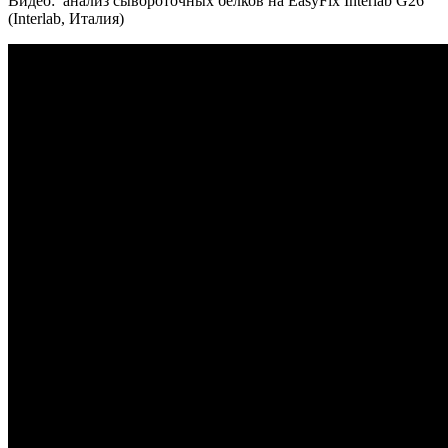
Видео: анализ сывороточных белков на EasyFix Interlab G26
(Interlab, Италия)