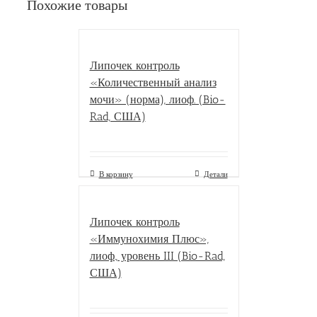
Похожие товары
Липочек контроль
«Количественный анализ
мочи» (норма), лиоф. (Bio-
Rad, США)
В корзину
Детали
Липочек контроль
«Иммунохимия Плюс»,
лиоф., уровень III (Bio-Rad,
США)