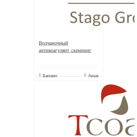
Волчаночный
антикоагулянт, скрининг
В корзину
Детали