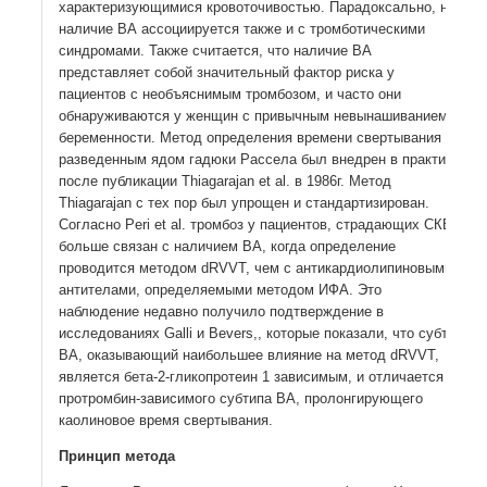
характеризующимися кровоточивостью. Парадоксально, но
наличие ВА ассоциируется также и с тромботическими
синдромами. Также считается, что наличие ВА
представляет собой значительный фактор риска у
пациентов с необъяснимым тромбозом, и часто они
обнаруживаются у женщин с привычным невынашиванием
беременности. Метод определения времени свертывания с
разведенным ядом гадюки Рассела был внедрен в практику
после публикации Thiagarajan et al. в 1986г. Метод
Thiagarajan с тех пор был упрощен и стандартизирован.
Согласно Peri et al. тромбоз у пациентов, страдающих СКВ,
больше связан с наличием ВА, когда определение
проводится методом dRVVT, чем с антикардиолипиновыми
антителами, определяемыми методом ИФА. Это
наблюдение недавно получило подтверждение в
исследованиях Galli и Bevers,, которые показали, что субтип
ВА, оказывающий наибольшее влияние на метод dRVVT,
является бета-2-гликопротеин 1 зависимым, и отличается от
протромбин-зависимого субтипа ВА, пролонгирующего
каолиновое время свертывания.
Принцип метода