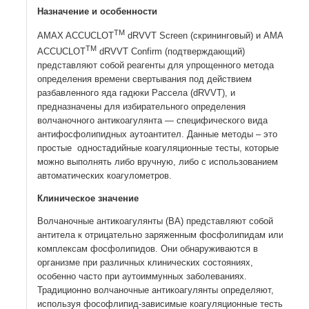
Назначение и особенности
ТМ
AMAX ACCUCLOТ
dRVVT Screen (скрининговый) и AMAX
ТМ
ACCUCLOТ
dRVVT Сonfirm (подтверждающий)
представляют собой реагенты для упрощенного метода
определения времени свертывания под действием
разбавленного яда гадюки Рассела (dRVVT), и
предназначены для избирательного определения
волчаночного антикоагулянта — специфического вида
антифосфолипидных аутоантител. Данные методы – это
простые одностадийные коагуляционные тесты, которые
можно выполнять либо вручную, либо с использованием
автоматических коагулометров.
Клиническое значение
Волчаночные антикоагулянты (ВA) представляют собой
антитела к отрицательно заряженным фосфолипидам или
комплексам фосфолипидов. Они обнаруживаются в
организме при различных клинических состояниях,
особенно часто при аутоиммунных заболеваниях.
Традиционно волчаночные антикоагулянты определяют,
используя фософлипид-зависимые коагуляционные тесты,