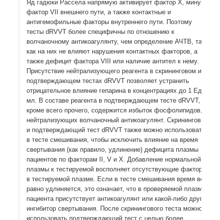
Яд гадюки Рассела напрямую активирует фактор Х, минуя
фактор VII внешнего пути, а также контактные и
антигемофильные факторы внутреннего пути. Поэтому
тесты dRVVT более специфичны по отношению к
волчаночному антикоагулянту, чем определение АЧТВ, так
как на них не влияют нарушения контактных факторов, а
также дефицит фактора VIII или наличие антител к нему.
Присутствие нейтрализующего реагента в скрининговом и
подтверждающем тестах dRVVT позволяет устранить
отрицательное влияние гепарина в концентрациях до 1 Ед/
мл. В составе реагента в подтверждающем тесте dRVVT,
кроме всего прочего, содержится избыток фосфолипидов,
нейтрализующих волчаночный антикоагулянт. Скрининговый
и подтверждающий тест dRVVT также можно использовать
в тесте смешивания, чтобы исключить влияние на время
свертывания (как правило, удлинение) дефицита плазмы
пациентов по факторам II, V и X. Добавление нормальной
плазмы к тестируемой восполняет отсутствующие факторы
в тестируемой плазме. Если в тесте смешивания время все
равно удлиняется, это означает, что в проверяемой плазме
пациента присутствует антикоагулянт или какой-либо другой
ингибитор свертывания. После скринингового теста можно
использовать подтверждающий тест с целью более