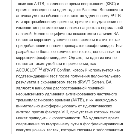
такие как АЧТВ, коалиновое время свертывания (КВС) и
время с разведенным ядом гадюки Рассела. Волчаночные
антикоагулянты обычно выявляют по удлиненному АЧТВ
или протромбиновому времени, причем это удлинение не
изменяется при смешении плазмы пациента с нормальной
плазмой. Более специфичным показателем наличия ВА
является коррекция увеличенного времени в этих тестах
при добавлении к плазме препаратов фосфолипидов. Было
разработано большое количество тестов, основанных на
коррекции фосфолипидами. Однако, ни один из них не
является таким удобным в применении, как
ТМ
ACCUCLOТ
dRVVT Сonfirm, который используется как
подтверждающий тест после получения положительного
результата в скрининговом тесте dRVVT Screen. ВА
являются наиболее распространенной причиной
необъяснимого удлинения активированного частичного
тромбопластинового времени (АЧТВ), и их необходимо
внимательно дифференцировать от идиопатических
антител против фактора VIII, присутствие которых также
может приводить к кровоточивости. ВА удлиняют время
свертывания по внутреннему пути в фосфолипидзависимых
коагуляционных тестах, которые связаны с заболеваниями,