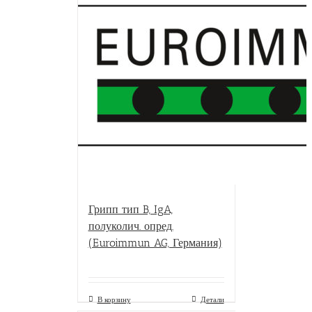
Грипп тип B, IgA,
полуколич. опред.
(Euroimmun AG, Германия)
В корзину
Детали