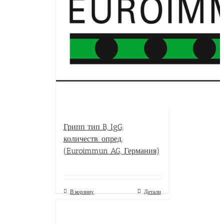
Грипп тип B, IgG,
количеств. опред.
(Euroimmun AG, Германия)
В корзину
Детали