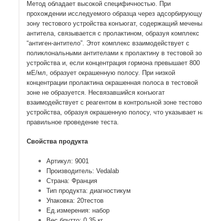
Метод обладает высокой специфичностью. При
прохождении исследуемого образца через адсорбирующую
зону тестового устройства конъюгат, содержащий меченые
антитела, связывается с пролактином, образуя комплекс
“антиген-антитело”. Этот комплекс взаимодействует с
поликлональными антителами к пролактину в тестовой зоне
устройства и, если концентрация гормона превышает 800
мЕ/мл, образует окрашенную полосу. При низкой
концентрации пролактина окрашенная полоса в тестовой
зоне не образуется. Несвязавшийся конъюгат
взаимодействует с реагентом в контрольной зоне тестового
устройства, образуя окрашенную полосу, что указывает на
правильное проведение теста.
Свойства продукта
Артикул: 9001
Производитель: Vedalab
Страна: Франция
Тип продукта: диагностикум
Упаковка: 20тестов
Ед.измерения: набор
Вес брутто: 0.35 кг