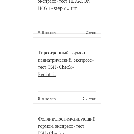
экспресс-тест HEXAGON
HCG 1-step 60 шт.
В корзину
Детали
Тиреотропный гормон
педиатрический, экспресс-
тест TSH-Check-1
Pediatric
В корзину
Детали
Фолликулостимулирующий
гормон, экспресс-тест
FSH-Check-1