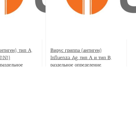
нтиген), тип А,
Вирус гриппа (антиген)
H1N1)
Influenza Ag, тип А и тип В,
раздельное
раздельное определение,
спресс-тест
экспресс-тест
Детали
В корзину
Детали