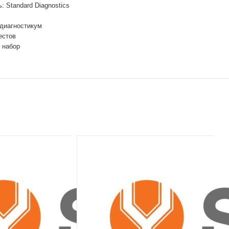
: Standard Diagnostics
 диагностикум
естов
 набор
ООО
обо
Раз