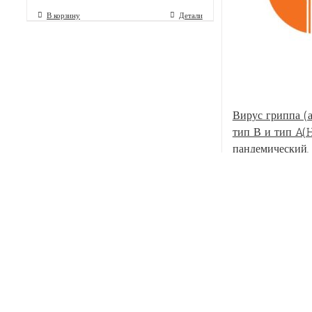
В корзину
Детали
Вирус гриппа (а
тип В и тип A(
пандемический, 
определение, эк
В корзину