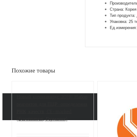
Производитель
Страна: Корея
Тип продукта:
Упаковка: 25 т
Ед.измерения:
Похожие товары
Новый коронавирус 2019! Набор
реагентов для ПЦР-определения
РНК, качеств., CE-marked,
(Euroimmun, Германия)