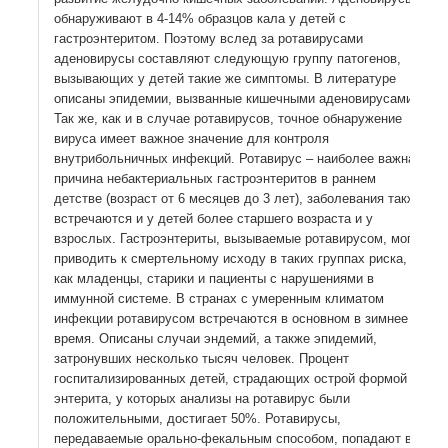
обнаруживают в 4-14% образцов кала у детей с
гастроэнтеритом. Поэтому вслед за ротавирусами
аденовирусы составляют следующую группу патогенов,
вызывающих у детей такие же симптомы. В литературе
описаны эпидемии, вызванные кишечными аденовирусами.
Так же, как и в случае ротавирусов, точное обнаружение
вируса имеет важное значение для контроля
внутрибольничных инфекций. Ротавирус – наиболее важная
причина небактериальных гастроэнтеритов в раннем
детстве (возраст от 6 месяцев до 3 лет), заболевания также
встречаются и у детей более старшего возраста и у
взрослых. Гастроэнтериты, вызываемые ротавирусом, могут
приводить к смертельному исходу в таких группах риска,
как младенцы, старики и пациенты с нарушениями в
иммунной системе. В странах с умеренным климатом
инфекции ротавирусом встречаются в основном в зимнее
время. Описаны случаи эндемий, а также эпидемий,
затронувших несколько тысяч человек. Процент
госпитализированных детей, страдающих острой формой
энтерита, у которых анализы на ротавирус были
положительными, достигает 50%. Ротавирусы,
передаваемые орально-фекальным способом, попадают в