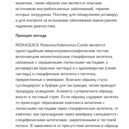
кишечник, таким образом они являются опасным
источником внутрибольничных заболеваний, терапия
которых затруднена. Поэтому для обнаружения ротавирусов
и для контроля за вспышками заболевания важна ранняя и
надежная диагностика.
Принцип метода
RIDA®QUICK Rotavirus/Adenovirus-Combi является
одностадийным иммунохроматографическим тестом,
включающим моноклональные специфичные антитела,
связанные с окрашенными латексными частицами, к
ротавирусам (красные частицы) и к аденовирусам (синие
частицы) и специфичные антитела к патогену,
прикрепленные к мембране. Вначале образец стула
суспендируют в буфере для экстракции, затем проводят
процедуру осаждения. Аликвоту супернатанта образца
вносят в тестовый стрип. Если образец содержит антигены,
то происходит образование комплекса антигенов с
латексными частицами через специфические антитела; этот
комплекс при прохождении через мембрану связывается со
специфическими антителами, закрепленными в тестовой
полосе. В зависимости от присутствия антигена в образце