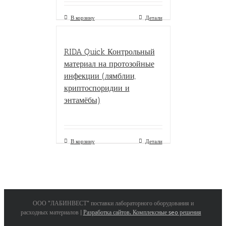
В корзину
Детали
RIDA Quick Контрольный
материал на протозойные
инфекции (лямблии,
криптоспоридии и
энтамёбы)
В корзину
Детали
ООО "ЛАБИНВЕСТ" поставки лабораторного оборудования и
расходных материалов |
Разработка сайтов. Комплексные seo решения