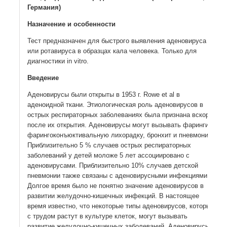
Германия)
Назначение и особенности
Тест предназначен для быстрого выявления аденовируса и/
или ротавируса в образцах кала человека. Только для
диагностики in vitro.
Введение
Аденовирусы были открыты в 1953 г. Rowe et al в
аденоидной ткани. Этиологическая роль аденовирусов в
острых респираторных заболеваниях была признана вскоре
после их открытия. Аденовирусы могут вызывать фарингит,
фарингоконъюктивальную лихорадку, бронхит и пневмонию.
Приблизительно 5 % случаев острых респираторных
заболеваний у детей моложе 5 лет ассоциировано с
аденовирусами. Приблизительно 10% случаев детской
пневмонии также связаны с аденовирусными инфекциями.
Долгое время было не понятно значение аденовирусов в
развитии желудочно-кишечных инфекций. В настоящее
время известно, что некоторые типы аденовирусов, которые
с трудом растут в культуре клеток, могут вызывать
развитие желудочно-кишечных заболеваний. Аденовирусы