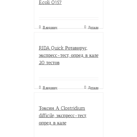
E.coli O157
В корзину
Детали
RIDA Quick Ротавирус,
экспресс-тест, опред. в кале
20 тестов
В корзину
Детали
Токсин А Clostridium
difficile, экспресс-тест,
опред. в кале