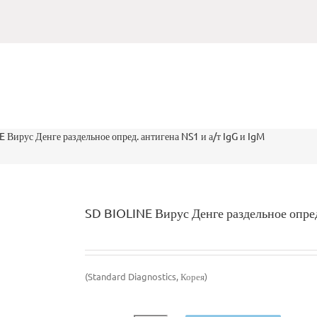
 Вирус Денге раздельное опред. антигена NS1 и а/т IgG и IgM
SD BIOLINE Вирус Денге раздельное опред
(Standard Diagnostics, Корея)