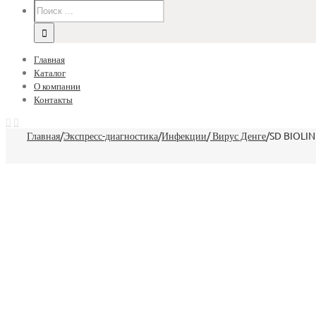
Главная
Каталог
О компании
Контакты
Главная
/
Экспресс-диагностика
/
Инфекции
/
Вирус Денге
/
SD BIOLINE