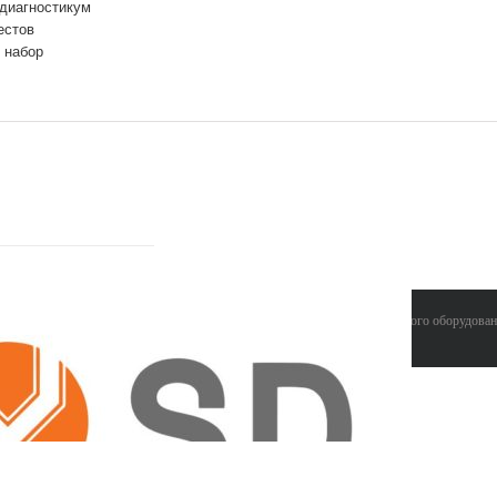
 диагностикум
естов
 набор
ООО "ЛАБИНВЕСТ" поставки лабораторного оборудовани
сайтов. Комплексные seo решения