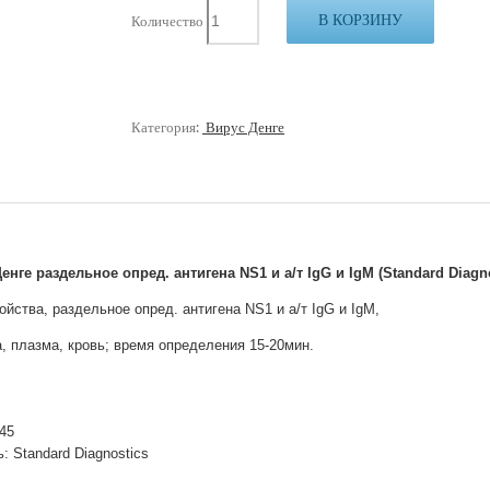
В КОРЗИНУ
Количество
Категория:
Вирус Денге
нге раздельное опред. антигена NS1 и а/т IgG и IgM (Standard Diagno
йства, раздельное опред. антигена NS1 и а/т IgG и IgM,
, плазма, кровь; время определения 15-20мин.
45
: Standard Diagnostics