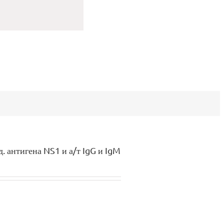
. антигена NS1 и а/т IgG и IgM