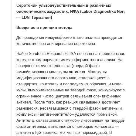
Серотонин ультрачувствительный в различных
биологических жидкостях, ИФА (Labor Diagnostika Nord
— LDN, Германия)
Введение и принцип метода
До проведения иммуноферментного анализа проводится
количественное ацилирование серотонина.
Набор Serotonin Research ELISA основан на твердофазном
конкурентном варианте иммуноферментного анализа. На
поверхности лунок планшета (твердой фазе)
иммобилизованы молекулы антигена. Молекулы
модифицированного серотонина, содержащиеся в
стандартах, контролях и исследуемых образцах, и моле-
кулы, иммобилизованные на твердой фазе, конкурируют за
ограниченное число центров связывания спе- цифичных
антител. После того, как реакция связывания достигнет
равновесия, несвязавшиеся с твердой фазой антигены и
комплексы «антиген-антитело» удаляются промывкой.
Антитела, связавшиеся с иммоби- лизованным на твердой
фазе антигеном, выявляются с помощью конъюгата —
антител к IgG кролика, ме- ченных пероксидазой. В