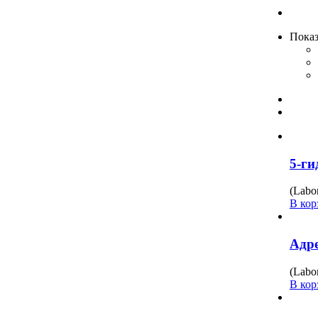
Показ
5-ги
(Labo
В кор
Адре
(Labo
В кор