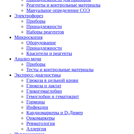
Реагенты и контрольные материалы
Мануальное определение СОЭ
Электрофорез
Приборы
Принадлежности
Наборы реагентов
Микроскопия
Оборудование
Принадлежности
Красители и реагенты
Анализ мочи
Приборы
Тесты и контрольные материалы
Экспресс-диагностика
Глюкоза в цельной крови
Глюкоза и лактат
Гликогемаглобин
Гемоглобин и гематокрит
Гормоны
Инфекции
Кардиомаркеры и D-Димер
Онкомаркеры
Ревматология
Аллергия