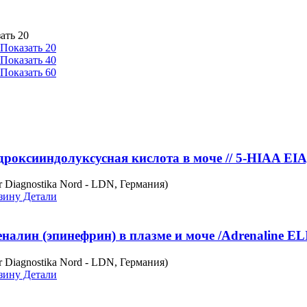
ать 20
Показать 20
Показать 40
Показать 60
дроксииндолуксусная кислота в моче // 5-HIAA EI
r Diagnostika Nord - LDN, Германия)
зину
Детали
налин (эпинефрин) в плазме и моче /Adrenaline E
r Diagnostika Nord - LDN, Германия)
зину
Детали