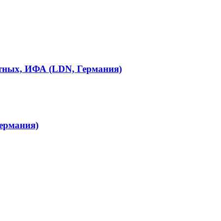
отных, ИФА (LDN, Германия)
ермания)