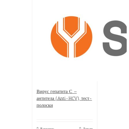
Вирус гепатита С —
антитела (Anti-HCV), тест-
полоски
В корзину
Детали