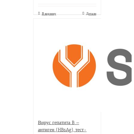
В корзину
Детали
Вирус гепатита B —
антиген (HBsAg), тест-