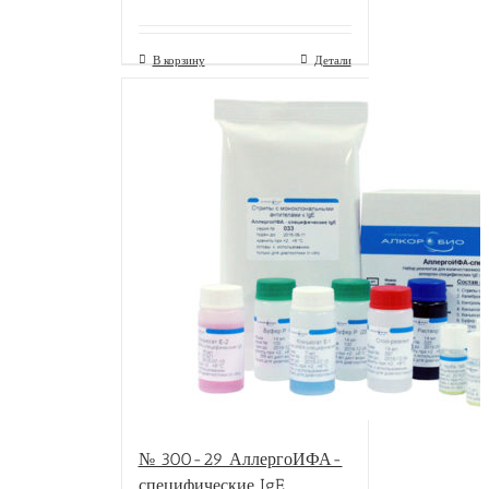
В корзину
Детали
№ 300-29 АллергоИФА-
специфические IgE