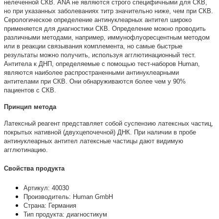
нелеченной СКВ. ANA не являются строго специфичными для СКВ,
но при указанных заболеваниях титр значительно ниже, чем при СКВ.
Серологическое определение антинуклеарных антител широко
применяется для диагностики СКВ. Определение можно проводить
различными методами, например, иммунофлуоресцентным методом
или в реакции связывания комплемента, но самые быстрые
результаты можно получить, используя агглютинационный тест.
Антитела к ДНП, определяемые с помощью тест-наборов Human,
являются наиболее распространенными антинуклеарными
антителами при СКВ. Они обнаруживаются более чем у 90%
пациентов с СКВ.
Принцип метода
Латексный реагент представляет собой суспензию латексных частиц,
покрытых нативной (двухцепочечной) ДНК. При наличии в пробе
антинуклеарных антител латексные частицы дают видимую
агглютинацию.
Свойства продукта
Артикул: 40030
Производитель: Human GmbH
Страна: Германия
Тип продукта: диагностикум