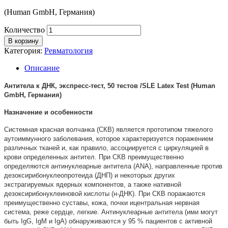
(Human GmbH, Германия)
Количество
В корзину
Категория:
Ревматология
Описание
Антитела к ДНК, экспресс-тест, 50 тестов /SLE Latex Test (Human
GmbH, Германия)
Назначение и особенности
Системная красная волчанка (СКВ) является прототипом тяжелого
аутоиммунного заболевания, которое характеризуется поражением
различных тканей и, как правило, ассоциируется с циркуляцией в
крови определенных антител. При СКВ преимущественно
определяются антинуклеарные антитела (ANA), направленные против
дезоксирибонуклеопротеида (ДНП) и некоторых других
экстрагируемых ядерных компонентов, а также нативной
дезоксирибонуклеиновой кислоты (н-ДНК). При СКВ поражаются
преимущественно суставы, кожа, почки ицентральная нервная
система, реже сердце, легкие. Антинуклеарные антитела (ими могут
быть IgG, IgM и IgA) обнаруживаются у 95 % пациентов с активной