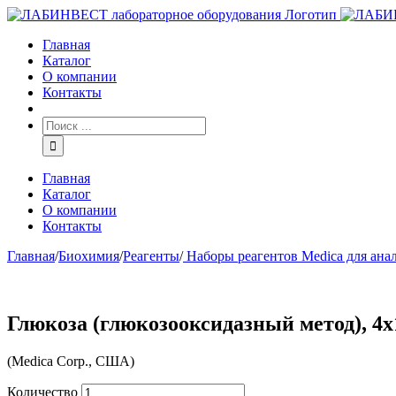
Главная
Каталог
О компании
Контакты
Главная
Каталог
О компании
Контакты
Главная
/
Биохимия
/
Реагенты
/
Наборы реагентов Medica для ана
Глюкоза (глюкозооксидазный метод), 4х
(Medica Corp., США)
Количество