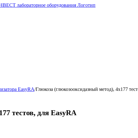
лизатора EasyRA
/
Глюкоза (глюкозооксидазный метод), 4х177 тес
177 тестов, для EasyRA