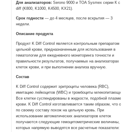
Для анализаторов:
Serono 9000 и TOA Sysmex серии К с 3-
diff (K800, K1000, K4500, KX21).
Срок годности
— до 4 месяцев, после вскрытия — 3
недели.
Описание продукта
Продукт K Diff Control является контрольным препаратом
цельной крови, предназначенным для использования в
гематологии для ежедневного мониторинга точности и
правильности результатов, получаемых на анализаторах
клеток крови, и при выполнении анализа вручную.
Состав
K Diff Control содержит эритроциты человека (RBC),
имитацию лейкоцитов (WBC) и тромбоциты млекопитающих.
Все клетки суспендированы в жидкости, подобной плазме
крови. K Diff Control изготавливается таким образом, что он
по своему составу похож на цельную кровь. При
использовании автоматических анализаторов клеток
получаются следующие гемоцитометрические величины, из
которых напрямую выводятся все расчетные показатели: