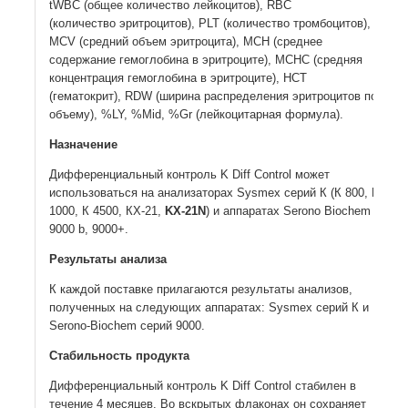
tWBC (общее количество лейкоцитов), RBC
(количество эритроцитов), PLT (количество тромбоцитов),
MCV (средний объем эритроцита), MCH (среднее
содержание гемоглобина в эритроците), MCHC (средняя
концентрация гемоглобина в эритроците), HCT
(гематокрит), RDW (ширина распределения эритроцитов по
объему), %LY, %Mid, %Gr (лейкоцитарная формула).
Назначение
Дифференциальный контроль K Diff Control может
использоваться на анализаторах Sysmex серий К (К 800, К
1000, К 4500, КX-21,
KX-21N
) и аппаратах Serono Biochem
9000 b, 9000+.
Результаты анализа
К каждой поставке прилагаются результаты анализов,
полученных на следующих аппаратах: Sysmex серий К и
Serono-Biochem cерий 9000.
Стабильность продукта
Дифференциальный контроль K Diff Control стабилен в
течение 4 месяцев. Во вскрытых флаконах он сохраняет