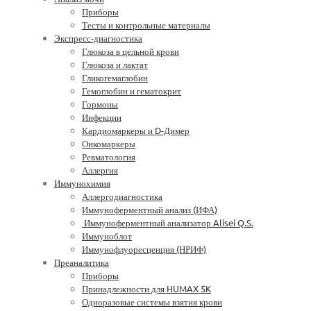
Приборы
Тесты и контрольные материалы
Экспресс-диагностика
Глюкоза в цельной крови
Глюкоза и лактат
Гликогемаглобин
Гемоглобин и гематокрит
Гормоны
Инфекции
Кардиомаркеры и D-Димер
Онкомаркеры
Ревматология
Аллергия
Иммунохимия
Аллергодиагностика
Иммуноферментный анализ (ИФА)
Иммуноферментный анализатор Alisei Q.S.
Иммуноблот
Иммунофлуоресценция (НРИФ)
Преаналитика
Приборы
Принадлежности для HUMAX 5K
Одноразовые системы взятия крови