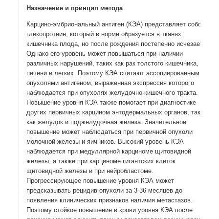
Назначение и принцип метода
Карцино-эмбриональный антиген (КЭА) представляет собой
гликопротеин, который в норме образуется в тканях
кишечника плода, но после рождения постепенно исчезает.
Однако его уровень может повышаться при наличии
различных нарушений, таких как рак толстого кишечника,
печени и легких. Поэтому КЭА считают ассоциированным с
опухолями антигеном, выраженная экспрессия которого
наблюдается при опухолях желудочно-кишечного тракта.
Повышение уровня КЭА также помогает при диагностике
других первичных карцином энтодермальных органов, таких
как желудок и поджелудочная железа. Значительное
повышение может наблюдаться при первичной опухоли
молочной железы и яичников. Высокий уровень КЭА
наблюдается при медуллярной карциноме щитовидной
железы, а также при карциноме гигантских клеток
щитовидной железы и при нейробластоме.
Прогрессирующее повышение уровня КЭА может
предсказывать рецидив опухоли за 3-36 месяцев до
появления клинических признаков наличия метастазов.
Поэтому стойкое повышение в крови уровня КЭА после