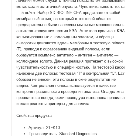
лечения может служить точным показателем возникновения
метастаза и остаточной опухоли. Чувствительность теста
— 5 нг/мл. Набор SD BIOLINE СЕА представляет собой
мембранный стрип, на который в тестовой области
предварительно были нанесены мышиные моноклональные
антитела-«ловушки» против КЭА. Антитела кролика к КЭА,
конъюгированные с коллоидным золотом, и образцы
сыворотки двигаются вдоль мембраны в тестовую область
(Т), приводя к образованию видимой полосы, если
образуется комплекс антитело – антиген – антитело —
коллоидное золото. Данная реакция протекает с высокой
чувствительностью и специфичностью. На тестовой кассете
нанесены две полосы: тестовая “T” и контрольная “C”. Если
образец не внесен, эти полосы в окне результатов не
видны. Контрольная полоса используется в качестве
контроля правильности проведения анализа. Она должна
проявляться всегда, если процедура выполнена правильно
и если реагенты пригодны для анализа.
Свойства продукта
Артикул: 21FK10
Производитель: Standard Diagnostics