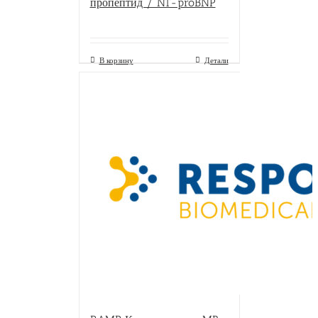
пропептид / NT-proBNP
В корзину
Детали