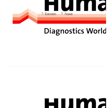
(Human GmbH, Германия)
В корзину
Детали
Лютеинизирующий гормон, ИФА (Hu
Германия)
(Human GmbH, Германия)