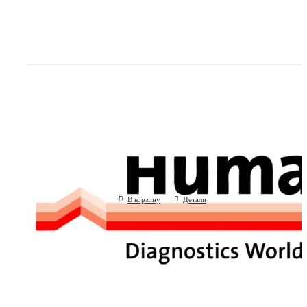
Эстриол свободный (Human GmbH, Ге
(Human GmbH, Германия)
В корзину
Детали