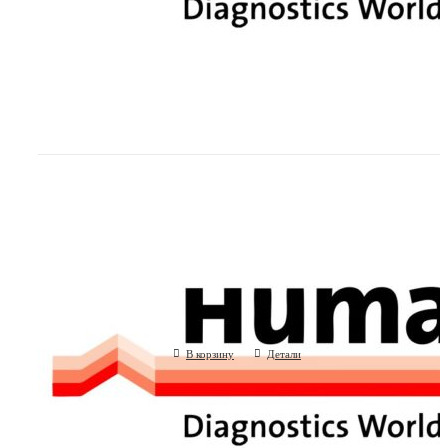
Хорионический гонадотропин (ХГЧ), к
опред. (Human GmbH, Германия)
(Human GmbH, Германия)
В корзину
Детали