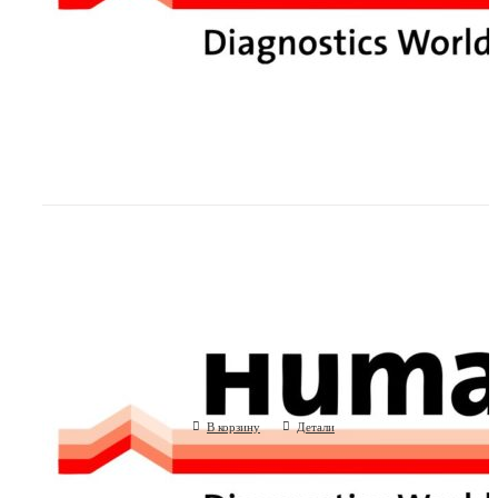
Фолликулостимулирующий гормон, F
GmbH, Германия)
(Human GmbH, Германия)
В корзину
Детали