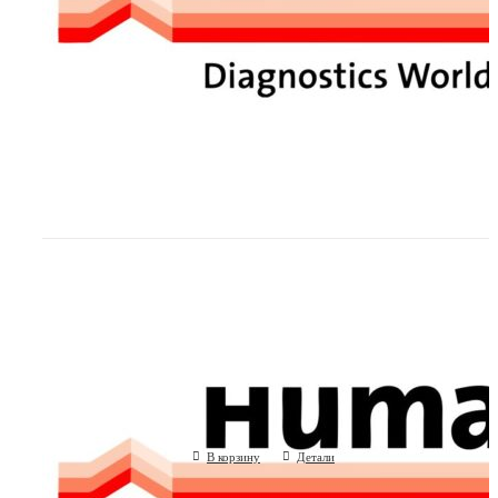
Пролактин (Human GmbH, Германия)
(Human GmbH, Германия)
В корзину
Детали