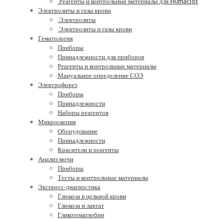
Реагенты и контрольные материалы для Humaclot
Электролиты и газы крови
Электролиты
Электролиты и газы крови
Гематология
Приборы
Принадлежности для приборов
Реагенты и контрольные материалы
Мануальное определение СОЭ
Электрофорез
Приборы
Принадлежности
Наборы реагентов
Микроскопия
Оборудование
Принадлежности
Красители и реагенты
Анализ мочи
Приборы
Тесты и контрольные материалы
Экспресс-диагностика
Глюкоза в цельной крови
Глюкоза и лактат
Гликогемаглобин