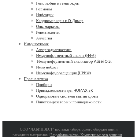
Гемоглобин и гематокрит
Гормоны
Инфекции
Кардиомаркеры и D-Димер
Онкомаркеры
Ревматология
Аллергия
Иммунохимия
Аллергодиагностика
Иммуноферментный анализ (ИФА)
Иммуноферментный анализатор Alisei Q.S.
Иммуноблот
Иммунофлуоресценция (НРИФ)
Преаналитика
Приборы
Принадлежности для HUMAX 5K
Одноразовые системы взятия крови
Пипетки-дозаторы и принадлежности
ООО "ЛАБИНВЕСТ" поставки лабораторного оборудования и
расходных материалов |
Разработка сайтов. Комплексные seo решения