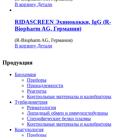
В корзину
Детали
RIDASCREEN Эхинококки, IgG (R-
Biopharm AG, Германия)
(R-Biopharm AG, Германия)
В корзину
Детали
Продукция
Биохимия
Приборы
Принадлежности
Реагенты
Контрольные материалы и калибраторы
Турбидиметрия
Ревматология
Липидный обмен и иммуноглобулины
Специфические белки плазмы
Контрольные материалы и калибраторы
Коагулология
Приборы