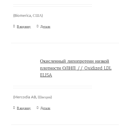
(Biomerica, США)
В корзину
Детали
Окисленный липопротеин низкой
плотности ОЛНП // Oxidized LDL
ELISA
(Mercodia AB, Швеция)
В корзину
Детали