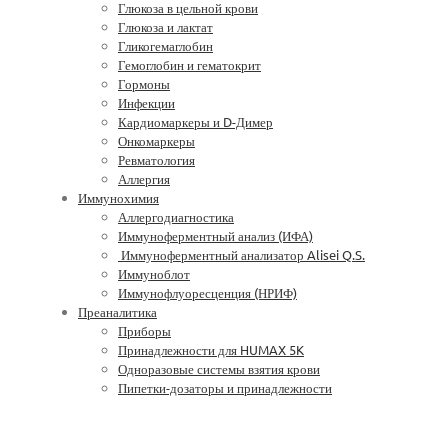
Глюкоза в цельной крови
Глюкоза и лактат
Гликогемаглобин
Гемоглобин и гематокрит
Гормоны
Инфекции
Кардиомаркеры и D-Димер
Онкомаркеры
Ревматология
Аллергия
Иммунохимия
Аллергодиагностика
Иммуноферментный анализ (ИФА)
Иммуноферментный анализатор Alisei Q.S.
Иммуноблот
Иммунофлуоресценция (НРИФ)
Преаналитика
Приборы
Принадлежности для HUMAX 5K
Одноразовые системы взятия крови
Пипетки-дозаторы и принадлежности