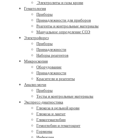
Электролиты и газы крови
Гематология
Приборы
Принадлежности для приборов
Реагенты и контрольные материалы
Мануальное определение СОЭ
Электрофорез
Приборы
Принадлежности
Наборы реагентов
Микроскопия
Оборудование
Принадлежности
Красители и реагенты
Анализ мочи
Приборы
Тесты и контрольные материалы
Экспресс-диагностика
Глюкоза в цельной крови
Глюкоза и лактат
Гликогемаглобин
Гемоглобин и гематокрит
Гормоны
Инфекции