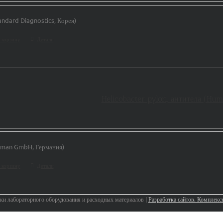
andard Diagnostics, Корея)
 корзину
Детали
Helicobacter pylori, антитела (Hu
man GmbH, Германия)
 корзину
Детали
 лабораторного оборудования и расходных материалов |
Разработка сайтов. Комплек