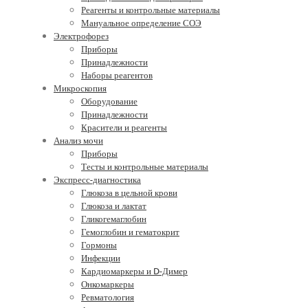
Реагенты и контрольные материалы
Мануальное определение СОЭ
Электрофорез
Приборы
Принадлежности
Наборы реагентов
Микроскопия
Оборудование
Принадлежности
Красители и реагенты
Анализ мочи
Приборы
Тесты и контрольные материалы
Экспресс-диагностика
Глюкоза в цельной крови
Глюкоза и лактат
Гликогемаглобин
Гемоглобин и гематокрит
Гормоны
Инфекции
Кардиомаркеры и D-Димер
Онкомаркеры
Ревматология