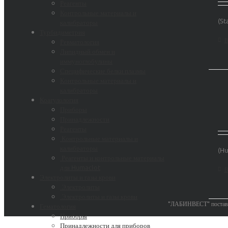
Реагенты
Контрольные материалы и
(St
калибраторы
Турбидиметрия
В
Ревматология
Липидный обмен и
иммуноглобулины
Специфические белки плазмы
Контрольные материалы и
калибраторы
Коагулология
Приборы
Принадлежности
Реагенты
Контрольные материалы и
калибраторы
(Hu
Реагенты и контрольные материалы
для Humaclot
В
Электролиты и газы крови
Электролиты
Электролиты и газы крови
"ЛАБИНВЕСТ" поставки
Гематология
Приборы
Принадлежности для приборов