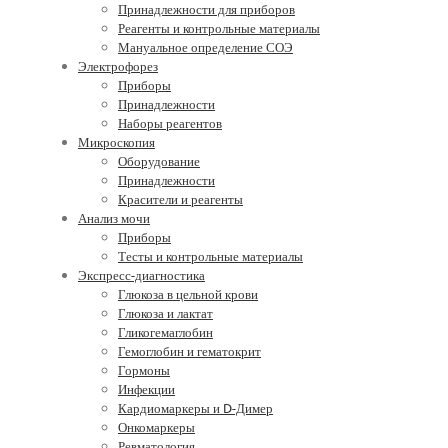
Принадлежности для приборов
Реагенты и контрольные материалы
Мануальное определение СОЭ
Электрофорез
Приборы
Принадлежности
Наборы реагентов
Микроскопия
Оборудование
Принадлежности
Красители и реагенты
Анализ мочи
Приборы
Тесты и контрольные материалы
Экспресс-диагностика
Глюкоза в цельной крови
Глюкоза и лактат
Гликогемаглобин
Гемоглобин и гематокрит
Гормоны
Инфекции
Кардиомаркеры и D-Димер
Онкомаркеры
Ревматология