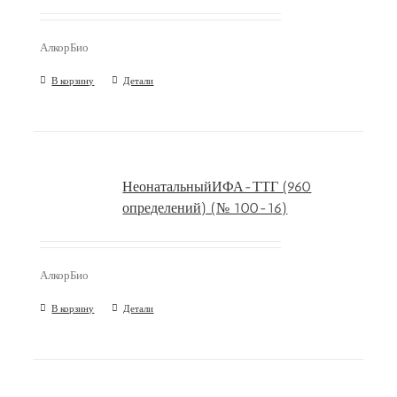
АлкорБио
В корзину
Детали
НеонатальныйИФА-ТТГ (960
определений) (№ 100-16)
АлкорБио
В корзину
Детали