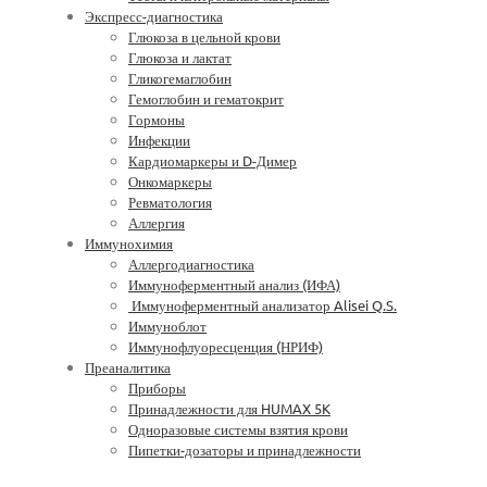
Экспресс-диагностика
Глюкоза в цельной крови
Глюкоза и лактат
Гликогемаглобин
Гемоглобин и гематокрит
Гормоны
Инфекции
Кардиомаркеры и D-Димер
Онкомаркеры
Ревматология
Аллергия
Иммунохимия
Аллергодиагностика
Иммуноферментный анализ (ИФА)
Иммуноферментный анализатор Alisei Q.S.
Иммуноблот
Иммунофлуоресценция (НРИФ)
Преаналитика
Приборы
Принадлежности для HUMAX 5K
Одноразовые системы взятия крови
Пипетки-дозаторы и принадлежности