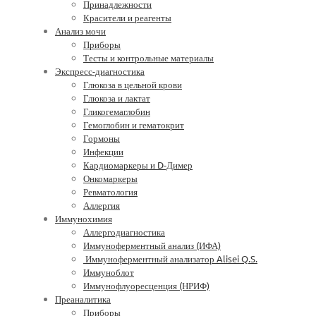
Принадлежности
Красители и реагенты
Анализ мочи
Приборы
Тесты и контрольные материалы
Экспресс-диагностика
Глюкоза в цельной крови
Глюкоза и лактат
Гликогемаглобин
Гемоглобин и гематокрит
Гормоны
Инфекции
Кардиомаркеры и D-Димер
Онкомаркеры
Ревматология
Аллергия
Иммунохимия
Аллергодиагностика
Иммуноферментный анализ (ИФА)
Иммуноферментный анализатор Alisei Q.S.
Иммуноблот
Иммунофлуоресценция (НРИФ)
Преаналитика
Приборы