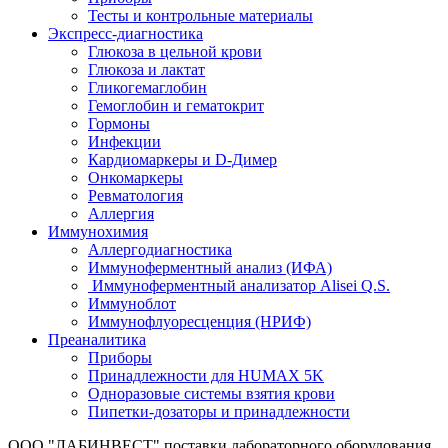
Тесты и контрольные материалы
Экспресс-диагностика
Глюкоза в цельной крови
Глюкоза и лактат
Гликогемаглобин
Гемоглобин и гематокрит
Гормоны
Инфекции
Кардиомаркеры и D-Димер
Онкомаркеры
Ревматология
Аллергия
Иммунохимия
Аллергодиагностика
Иммуноферментный анализ (ИФА)
Иммуноферментный анализатор Alisei Q.S.
Иммуноблот
Иммунофлуоресценция (НРИФ)
Преаналитика
Приборы
Принадлежности для HUMAX 5K
Одноразовые системы взятия крови
Пипетки-дозаторы и принадлежности
ООО "ЛАБИНВЕСТ" поставки лабораторного оборудования