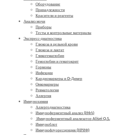
Оборудование
Принадлежности
Красители и реагенты
Анализ мочи
Приборы
Тесты и контрольные материалы
Экспресс-диагностика
Глюкоза в цельной крови
Глюкоза и лактат
Гликогемаглобин
Гемоглобин и гематокрит
Гормоны
Инфекции
Кардиомаркеры и D-Димер
Онкомаркеры
Ревматология
Аллергия
Иммунохимия
Аллергодиагностика
Иммуноферментный анализ (ИФА)
Иммуноферментный анализатор Alisei Q.S.
Иммуноблот
Иммунофлуоресценция (НРИФ)