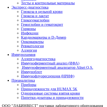
Тесты и контрольные материалы
Экспресс-диагностика
Глюкоза в цельной крови
Глюкоза и лактат
Гликогемаглобин
Гемоглобин и гематокрит
Гормоны
Инфекции
Кардиомаркеры и D-Димер
Онкомаркеры
Ревматология
Аллергия
Иммунохимия
Аллергодиагностика
Иммуноферментный анализ (ИФА)
Иммуноферментный анализатор Alisei Q.S.
Иммуноблот
Иммунофлуоресценция (НРИФ)
Преаналитика
Приборы
Принадлежности для HUMAX 5K
Одноразовые системы взятия крови
Пипетки-дозаторы и принадлежности
ООО "ЛАБИНВЕСТ" поставки лабораторного оборудования