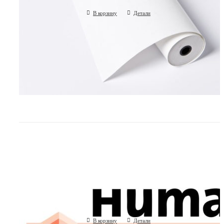
В корзину
Детали
Кювета для HUMACLOT Junior
Human GmbH, Германия
В корзину
Детали