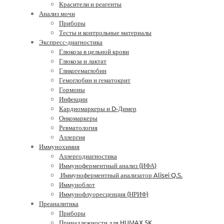
Красители и реагенты
Анализ мочи
Приборы
Тесты и контрольные материалы
Экспресс-диагностика
Глюкоза в цельной крови
Глюкоза и лактат
Гликогемаглобин
Гемоглобин и гематокрит
Гормоны
Инфекции
Кардиомаркеры и D-Димер
Онкомаркеры
Ревматология
Аллергия
Иммунохимия
Аллергодиагностика
Иммуноферментный анализ (ИФА)
Иммуноферментный анализатор Alisei Q.S.
Иммуноблот
Иммунофлуоресценция (НРИФ)
Преаналитика
Приборы
Принадлежности для HUMAX 5K