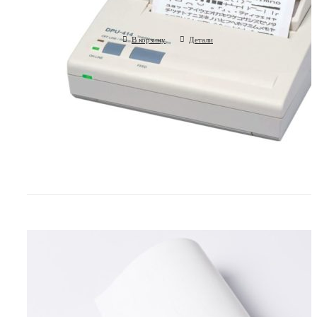
Seiko, Япония
В корзину
Детали
Термобумага (лента тепловой регистр
110 мм.
для медицинских приборов, ширина 110 мм (Рос